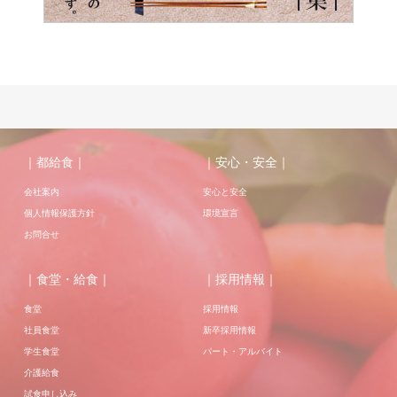
｜都給食｜
｜安心・安全｜
会社案内
安心と安全
個人情報保護方針
環境宣言
お問合せ
｜食堂・給食｜
｜採用情報｜
食堂
採用情報
社員食堂
新卒採用情報
学生食堂
パート・アルバイト
介護給食
試食申し込み