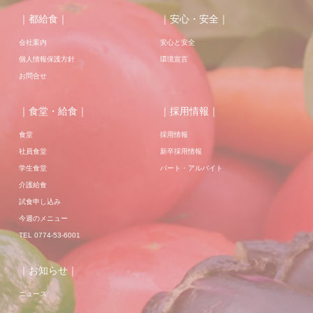
｜都給食｜
｜安心・安全｜
会社案内
安心と安全
個人情報保護方針
環境宣言
お問合せ
｜食堂・給食｜
｜採用情報｜
食堂
採用情報
社員食堂
新卒採用情報
学生食堂
パート・アルバイト
介護給食
試食申し込み
今週のメニュー
TEL 0774-53-6001
｜お知らせ｜
ニュース