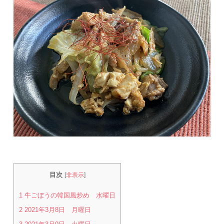
目次
[
非表示
]
1
牛ごぼうの韓国風炒め 水曜日
2
2021年3月8日 月曜日