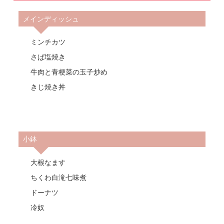
メインディッシュ
ミンチカツ
さば塩焼き
牛肉と青梗菜の玉子炒め
きじ焼き丼
小鉢
大根なます
ちくわ白滝七味煮
ドーナツ
冷奴