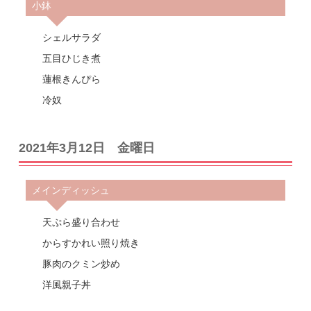
小鉢
シェルサラダ
五目ひじき煮
蓮根きんぴら
冷奴
2021年3月12日 金曜日
メインディッシュ
天ぷら盛り合わせ
からすかれい照り焼き
豚肉のクミン炒め
洋風親子丼