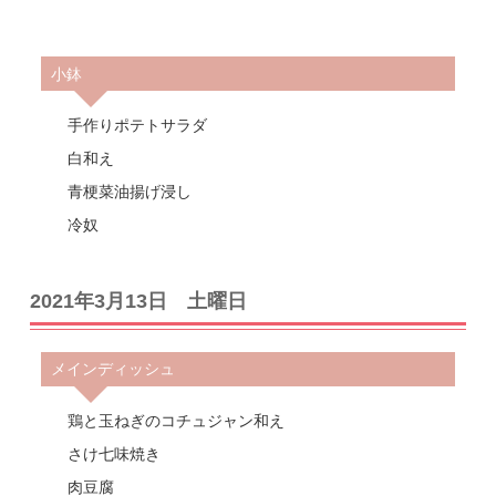
小鉢
手作りポテトサラダ
白和え
青梗菜油揚げ浸し
冷奴
2021年3月13日 土曜日
メインディッシュ
鶏と玉ねぎのコチュジャン和え
さけ七味焼き
肉豆腐