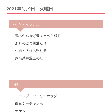
2021年3月9日 火曜日
メインディッシュ
鶏のから揚げ春キャベツ和え
あじのごま醤油たれ
牛肉と大根の照り煮
豚高菜丼温玉のせ
小鉢
コーンブロッコリーサラダ
白菜シーチキン煮
ナゲット