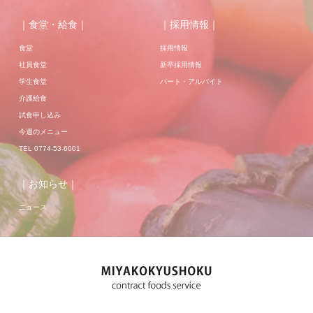
｜食堂・給食｜
｜採用情報｜
食堂
採用情報
社員食堂
新卒採用情報
学生食堂
パート・アルバイト
介護給食
試食申し込み
今週のメニュー
TEL 0774-53-6001
｜お知らせ｜
ニュース