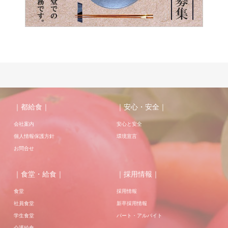
｜都給食｜
｜安心・安全｜
会社案内
安心と安全
個人情報保護方針
環境宣言
お問合せ
｜食堂・給食｜
｜採用情報｜
食堂
採用情報
社員食堂
新卒採用情報
学生食堂
パート・アルバイト
介護給食