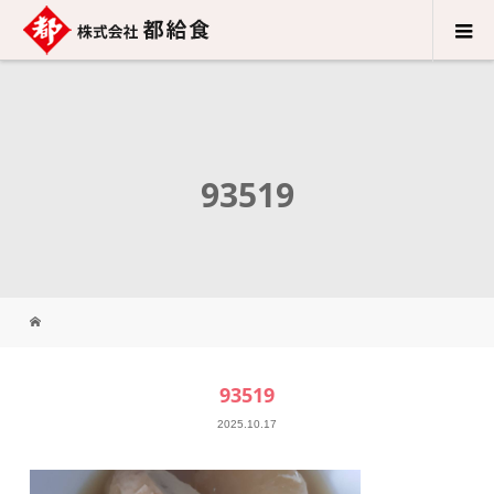
93519
93519
2025.10.17