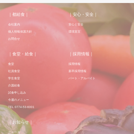
｜都給食｜
｜安心・安全｜
会社案内
安心と安全
個人情報保護方針
環境宣言
お問合せ
｜食堂・給食｜
｜採用情報｜
食堂
採用情報
社員食堂
新卒採用情報
学生食堂
パート・アルバイト
介護給食
試食申し込み
今週のメニュー
TEL 0774-53-6001
｜お知らせ｜
ニュース