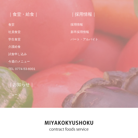
｜食堂・給食｜
｜採用情報｜
食堂
採用情報
社員食堂
新卒採用情報
学生食堂
パート・アルバイト
介護給食
試食申し込み
今週のメニュー
TEL 0774-53-6001
｜お知らせ｜
ニュース