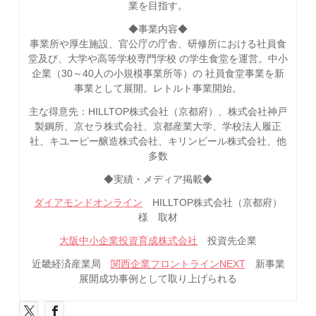
業を目指す。
◆事業内容◆
事業所や厚生施設、官公庁の庁舎、研修所における社員食
堂及び、大学や高等学校専門学校 の学生食堂を運営。中小
企業（30～40人の小規模事業所等）の 社員食堂事業を新
事業として展開。レトルト事業開始。
主な得意先：HILLTOP株式会社（京都府）、株式会社神戸
製鋼所、京セラ株式会社、京都産業大学、学校法人履正
社、キユーピー醸造株式会社、キリンビール株式会社、他
多数
◆実績・メディア掲載◆
ダイアモンドオンライン
HILLTOP株式会社（京都府）
様 取材
大阪中小企業投資育成株式会社
投資先企業
近畿経済産業局
関西企業フロントラインNEXT
新事業
展開成功事例として取り上げられる