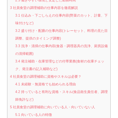
2.3
働きやすい環境と安定した勤務時間
3
社員食堂の調理補助の仕事内容を徹底解説
3.1
仕込み・下ごしらえの仕事内容(野菜のカット、計量、下
味付けなど)
3.2
盛り付け・配膳の仕事内容(トレーセット、料理の見た目
調整、提供のタイミング調整)
3.3
洗浄・清掃の仕事内容(食器・調理器具の洗浄、厨房設備
の清掃範囲)
3.4
発注補助・在庫管理などの付帯業務(食材の在庫チェッ
ク、発注書の記入補助など)
4
社員食堂の調理補助に資格やスキルは必要？
4.1
未経験・無資格でも始められる理由
4.2
持っていると有利な資格・スキル(食品衛生責任者、調理
師免許など)
5
社員食堂の調理補助に向いている人・向いていない人
5.1
向いている人の特徴