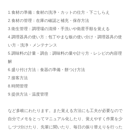
1.食材の準備：食材の洗浄・カットの仕方・下ごしらえ
2.食材の管理：在庫の確認と補充・保存方法
3.衛生管理：調理場の清掃・手洗いや衛星手順を覚える
4.調理器具の使い方：包丁やまな板の使い分け・調理器具の使
い方・洗浄・メンテナンス
5.調味料の計量・調合：調味料の量や計り方・レシピの内容理
解
6.盛り付け方法：食器の準備・餅つけ方法
7.接客方法
8.時間管理
9.提供方法・温度管理
など多岐にわたります。また覚える方法にも工夫が必要なので
自分でメモをとってマニュアル化したり、覚えやすく作業を少
しづづ分けたり、先輩に聞いたり、毎日の振り替えりを行った