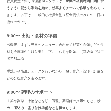
社員食堂で働く調理補助スタッフは、
企業の昼食時間に間に合
うように朝から準備を始め、効率よくチームで作業
を進めてい
きます。以下は、一般的な社員食堂（昼食提供のみ）の一日の
流れの例です。
8:00〜 出勤・食材の準備
出勤後、まずは当日のメニューに合わせて野菜や肉類などの食
材を冷蔵庫から取り出し、下ごしらえを開始。（都給食では工
場で加工済）
手洗いや衛生チェックを行いながら、包丁作業・洗浄・計量な
どの分担作業を進めます。
9:00〜 調理のサポート
主菜や副菜、汁物などを順に調理。調理師の指示のもと、
炒
め・煮込み・盛り付け準備などを担当
します。