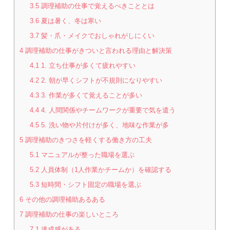
3.5
調理補助の仕事で覚えるべきこととは
3.6
夏は暑く、冬は寒い
3.7
髪・爪・メイクでおしゃれがしにくい
4
調理補助の仕事がきついと言われる理由と解決策
4.1
1. 立ち仕事が多くて疲れやすい
4.2
2. 朝が早くシフトが不規則になりやすい
4.3
3. 作業が多くて覚えることが多い
4.4
4. 人間関係やチームワークが重要で気を遣う
4.5
5. 洗い物や片付けが多く、地味な作業が多
5
調理補助のきつさを軽くする働き方の工夫
5.1
マニュアルが整った職場を選ぶ
5.2
人員体制（1人作業かチームか）を確認する
5.3
短時間・シフト固定の職場を選ぶ
6
その他の調理補助あるある
7
調理補助の仕事の楽しいところ
7.1
達成感がある