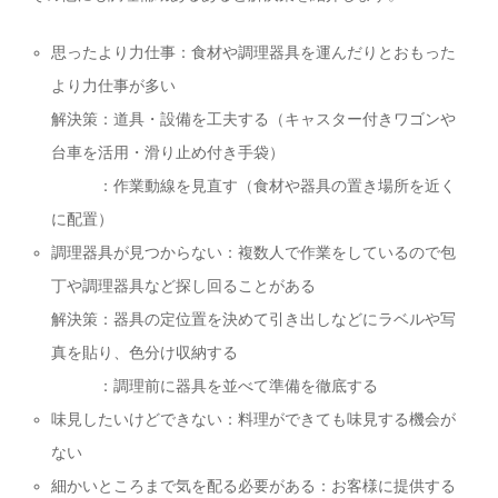
思ったより力仕事：食材や調理器具を運んだりとおもった
より力仕事が多い
解決策：道具・設備を工夫する（キャスター付きワゴンや
台車を活用・滑り止め付き手袋）
：作業動線を見直す（食材や器具の置き場所を近く
に配置）
調理器具が見つからない：複数人で作業をしているので包
丁や調理器具など探し回ることがある
解決策：器具の定位置を決めて引き出しなどにラベルや写
真を貼り、色分け収納する
：調理前に器具を並べて準備を徹底する
味見したいけどできない：料理ができても味見する機会が
ない
細かいところまで気を配る必要がある：お客様に提供する