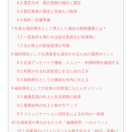
6.2
運営方式・委託形態の検討と選定
6.3
委託業者の選定と見積もり取得
6.4
契約・設備準備
7
社食を福利厚生として導入した場合の税制優遇とは？
7.1
一定条件を満たせば会社負担分が非課税に
7.2
法人税上の損金処理が可能
8
福利厚生として社員食堂を成功させるための運用ポイント
8.1
社員アンケートで価格・メニュー・利用時間を確認する
8.2
利用される社員食堂にするための工夫
8.3
福利厚生としての価値を社内に伝える
9
福利厚生としての社食が従業員にもたらすメリット
9.1
健康意識の向上と生活習慣の改善
9.2
業務効率の向上と集中力アップ
9.3
コミュニケーション活性化による社内の一体感
10
社員食堂の導入がもたらす「健康経営」へのメリット
10.1
従業員のパフォーマンスを最大化する「低GI・栄養バ