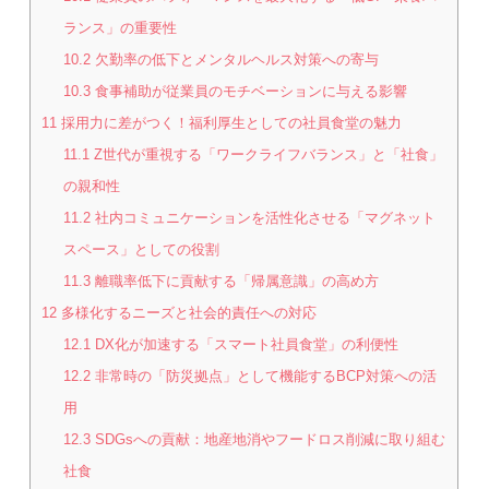
ランス」の重要性
10.2
欠勤率の低下とメンタルヘルス対策への寄与
10.3
食事補助が従業員のモチベーションに与える影響
11
採用力に差がつく！福利厚生としての社員食堂の魅力
11.1
Z世代が重視する「ワークライフバランス」と「社食」
の親和性
11.2
社内コミュニケーションを活性化させる「マグネット
スペース」としての役割
11.3
離職率低下に貢献する「帰属意識」の高め方
12
多様化するニーズと社会的責任への対応
12.1
DX化が加速する「スマート社員食堂」の利便性
12.2
非常時の「防災拠点」として機能するBCP対策への活
用
12.3
SDGsへの貢献：地産地消やフードロス削減に取り組む
社食