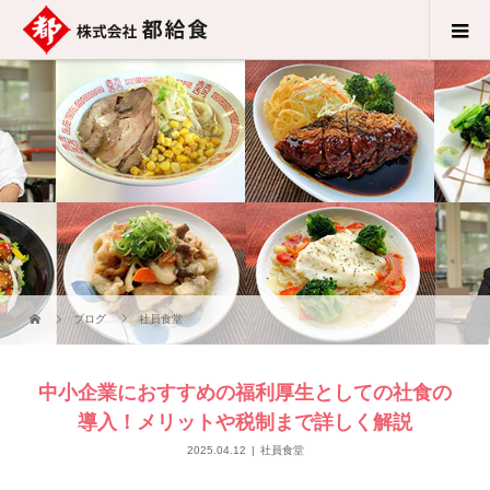
ブログ
社員食堂
中小企業におすすめの福利厚生としての社食の
導入！メリットや税制まで詳しく解説
2025.04.12
社員食堂